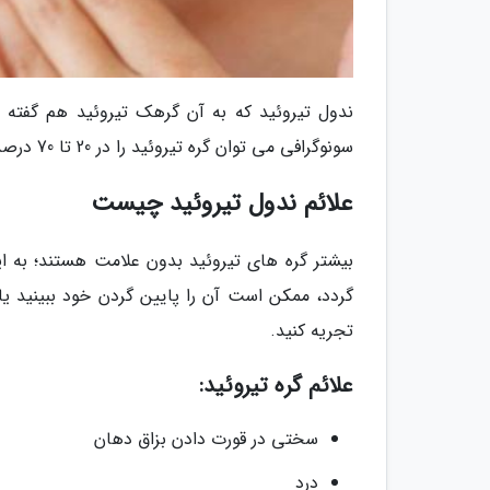
ندول تیروئید که به آن گرهک تیروئید هم گفته م
سونوگرافی می توان گره تیروئید را در 20 تا 70 درصد افراد بالغ دید. بعلاوه گره تیروئید در زنان 4 برابر شایع تر از مردان است.
علائم ندول تیروئید چیست
بیشتر گره های تیروئید بدون علامت هستند؛ به ای
گردد، ممکن است آن را پایین گردن خود ببینید ی
تجریه کنید.
علائم گره تیروئید:
سختی در قورت دادن بزاق دهان
درد