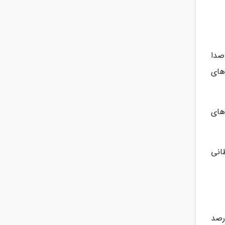
صدا
های
های
انی
ی از گره تیروئید برای تشخیص سرطانی یا غیرسرطانی بودن آن بالای 95 درصد