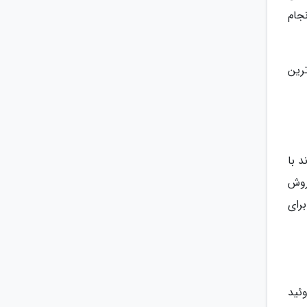
جام
رین
اند با
ت TSH به عنوان یک روش
رای
تیروئید