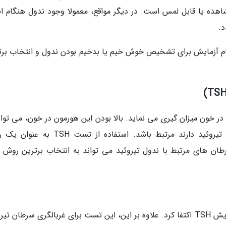
هده یا قابل لمس است. در دیگر مواقع، معمولا وجود ندول هنگام ان
.
م آزمایش برای تشخیص خوش خیم یا بدخیم بودن ندول و انتخاب برت
ست، میزان هورمون محرکه تیروئید (TSH) را در خون میزان گیری می نماید. بالا بودن این هورمون در خون، می تو
افزایش خطر سرطان تیروئید در بیمارانی که گره تیروئید دارند مرتبط باشد. استفاده از تس
ان های مرتبط با ندول تیروئید می تواند به انتخاب برترین روش ب
البته نباید برای تصمیم گیری تشخیصی تنها به آزمایش TSH اکتفا کرد. علاوه بر این، این تست برای غربالگری سرطان 