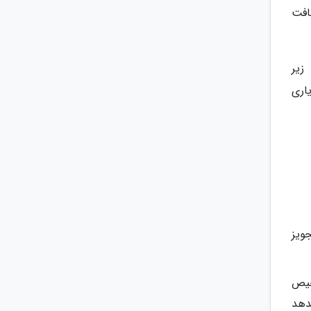
افت
زیر
اری
ویز
خیص
دهد