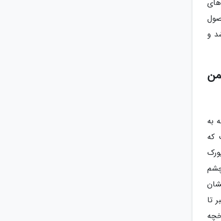
های
صول
د و
من
 به
 که
ورک
چشم
شان
ر تا
خچه