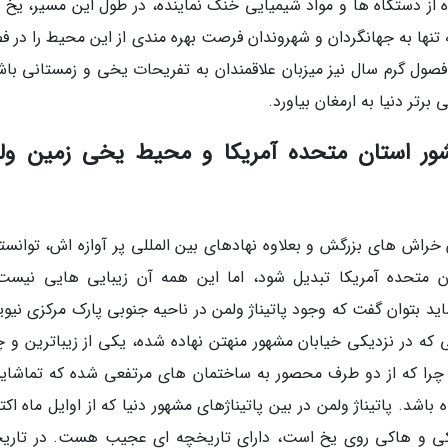
ده از دستگاه ها و مواد شیمیایی خنک نماینده، در طول این مسیر، یخ 
ها به جهانگردان و شهروندان فرصت بهره مندی از این محیط را در ف
 فصول گرم سال نیز میزبان علاقمندان به تفریحات یخی و زمستانی باش
تر دنیا به ارمغان بیاورد.
 کشور استان متحده آمریکا و محیط یخی زمین ول
خراش های بزرگش و بعلاوه نهادهای بین المللی پر آوازه اش، توانسته
متحده آمریکا تبدیل شود، اما این همه آن زیبایی هایی نیست
ید بتوان گفت که وجود پاتیناژ ولمن در ناحیه جنوبی پارک مرکزی نیوی
 که در نزدیکی خیابان مشهور منهتن نهاده شده، یکی از زیباترین و 
چرا که از دو طرف محصور به ساختمان های مرتفعی شده که تماشای
شد. پاتیناژ ولمن در بین پاتیناژهای مشهور دنیا که از اوایل ماه اکتب
 اسکی و هاکی روی یخ است، دارای تاریخچه ای عجیب هست. در تاری