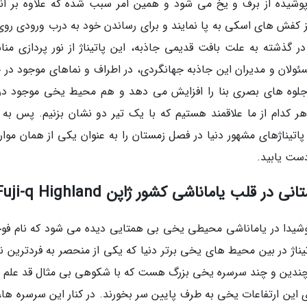
شیده از برف و یخ می شود و همین امر سبب شده که علاوه بر انت
 کفش های اسکی به پا نمایند و برای رساندن خود به درب ورودی روی
گذشته به علت بافت قدیمی جاذبه، این پاتیناژ از نور پردازی منا
سئولان و مدیران این جاذبه جهانگردی، در اطراف و نماهای موجود در خ
جلوه های بصری بنا را افزایش می دهد و هم محیط یخی موجود در
ر کدام از ما علاقمند هستیم که با یک تیر دو نشان بزنیم. پس به 
اتیناژهای مشهور دنیا در فصل زمستان را به عنوان یکی از همان موارد
دست یابید.
لب یاماناشی کشور ژاپن Fuji-q Highland
یوشیدا در یاماناشی محیطی یخی بی همتایی دیده می شود که نام فو
ناژ در بین محیط های یخی برتر دنیا که یکی از منحصر به فردترین نم
 چندین و چند سرسره یخی بزرگ هست که با شکوهی بی مثال قد علم ک
 این ارتفاعات یخی به طرف پایین سر بخورند. در کنار این سرسره ها، 