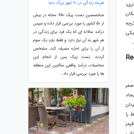
هزینه زندگی در 20 شهر بزرگ دنیا
ا غنیمت شمارند و به ورزش مورد علاقه خود بپردازند. در این زمین 415 متری،
کان
متخصصین نِست پیک 750 محله در بیش
رچه
از 50 کشور را مورد بررسی قرار داده و سپس
درآمد سالانه ای که یک فرد برای زندگی در
یکی
هر شهر به آن نیاز دارد و فقط باید یک سوم
.
از آن را برای اجاره مصرف کند، مشخص
یدان قرمز Red Square
کردند. نِست پیک پس از انجام این
محاسبات، درآمد واقعی ساکنین این منطقه
ها را مورد بررسی قرار داد...
صفر
جاد
دان
 را
قرمز
انی