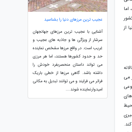
اما
شور
عجیب ترین مرزهای دنیا را بشناسید
 از
آشنایی با عجیب ترین مرزهای جهانجهان
سرشار از ویژگی ها و جاذبه های عجیب و
غریب است. در واقع مرزها مشخص نماینده
حد و حدود کشورها هستند، اما هر مرزی
می تواند داستان منحصربفرد خودش را
انه
داشته باشد. گاهی مرزها از خطی باریک
ر می
فراتر می فرایند و می توانند تبدیل به مکانی
وعی
امیدوارنماینده شوند....
های
سیع ترین محیط
یری
کند.