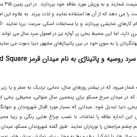
می شود که علاقمندان به ورزش اسکی، فرصت ر
ا می دهد که از آن ها استفاده نمایند و لذت ببرند. به علاوه این ام
م کارهای نمایشی بپردازند و یا مسابقات اسکی سرعت برپا نمایند. اگ
 دارد، اما این محیط یخی پر آوازه نیز در فصول سرد سال می تواند 
گردان را به سوی خود در بین پاتیناژهای مشهور دنیا دعوت می نماید
پاتیناژ شماره دو: شهر مسکو در کشور سرد روسیه و پاتیناژی به نام م
 شمار میرود که در بیشتر روزهای سال، دمایی نزدیک به صفر و یا زیر 
که در میدان سرخ مسکو برای پنجمین سال متوالی، محیطی یخی ای
خی دنیا تبدیل شود. میدانی که بسیار مورد اقبال شهروندان و جهانگر
ین اندازه علاقه را تماشاد، با نصب چراغ هایی رنگی و زیبا محیط
هم چشم مراجعان را نورباران نمایند. طبق گفته شهروندان مسکو، میدان 
ین سال ها، با تشکیل برف و یخ به محلی برای نمایش ورزش های زمست