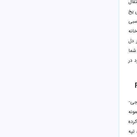
قال
 یخ
سبی
انه
 دل
شما
 در
جی-
ونه
رده
تپه