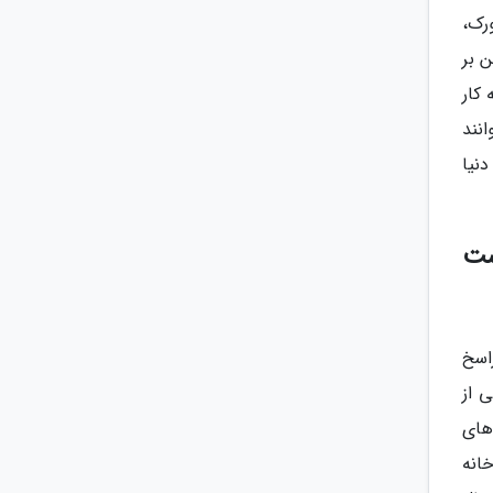
یورک،
 بر
کار
نند
نیا
ست
اسخ
قش یکی از
های
انه