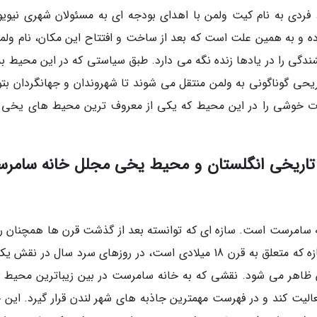
پاتیناژ آمده که در سال 1949 میلادی، فردی به نام کیت ولمن با اهدای بودجه ای به مسئولان شهری نیو
ده و به همین علت است که بعد از ساخت و افتتاح این مکان، نام ولمن
گی را در یادها زنده نگه می دارد. طبق سیاستی که در این محیط به 
یحی گوناگونی به ولمن منتقل می شوند تا شهروندان و جهانگردان بتوا
وقات خوشی را در این محیط که یکی از معروف ترین محیط های یخی د
شور تاریخی انگلستان و محیط یخی مجلل خانه سامر
ه سامرست است. سازه ای که توانسته بعد از گذشت قرن ها همچنان ر
بماند و جهانگردان را به سوی خود بکشاند. این سازه که متعلق به قرن 18 میلادی است، در روزهای سرد سال در ن
 ظاهر می شود. نقشی که به خانه سامرست در بین زیباترین محیط 
عالیت کند و در فهرست مهمترین جاذبه های شهر لندن قرار گیرد. این خ