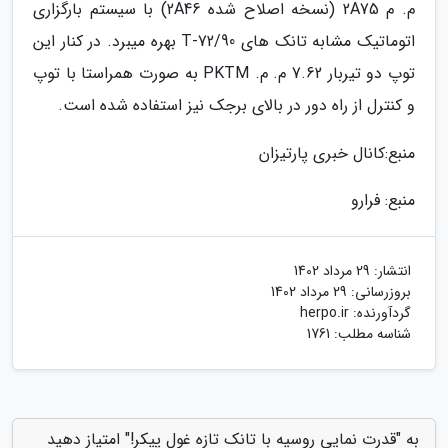
م. م 2A75 (نسخه اصلاح شده 2A46) با سیستم بارگزاری
اتوماتیک مشابه تانک های T-72/90 بهره میبرد. در کنار این
توپ دو تیربار 7.62 م. م. PKTM به صورت همراستا با توپ
و کنترل از راه دور در بالای برجک نیز استفاده شده است.
منبع:کانال خبری پارتیزان
منبع: فرارو
انتشار:
29 مرداد 1402
بروزرسانی:
29 مرداد 1402
گردآورنده:
herpo.ir
شناسه مطلب: 1761
به "قدرت نمایی روسیه با تانک تازه غول پیکر!" امتیاز دهید