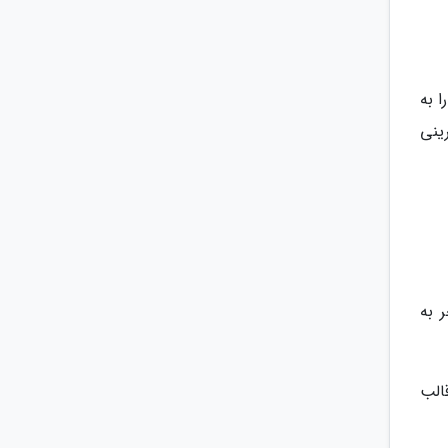
 به
ینی
 به
الب