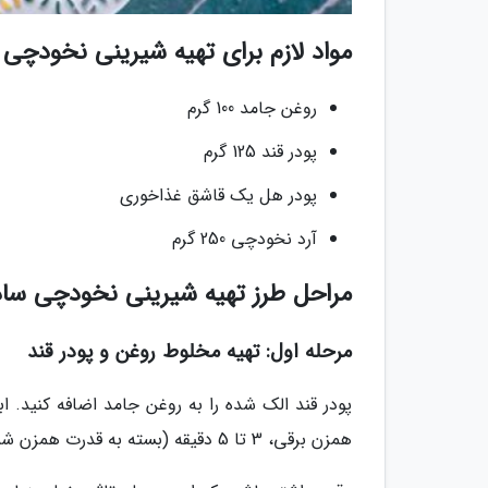
مواد لازم برای تهیه شیرینی نخودچی 
روغن جامد 100 گرم
پودر قند 125 گرم
پودر هل یک قاشق غذاخوری
آرد نخودچی 250 گرم
مراحل طرز تهیه شیرینی نخودچی ساد
مرحله اول: تهیه مخلوط روغن و پودر قند
پودر قند الک شده را به روغن جامد اضافه کنید. اب
همزن برقی، 3 تا 5 دقیقه (بسته به قدرت همزن شما) مواد را هم بزنید تا زمانی که یک مخلوط کاملا پوک به دست بیاید.