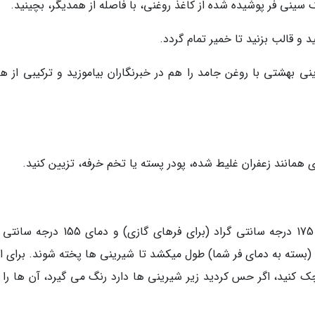
ینی فر پوشیده شده از کاغذ روغنی، با فاصله از همدیگر، بچینید.
ید و قالب بزنید تا خمیر تمام گردد.
ی بهشتی با روغن جامد را هم در خبرنگاران بیاموزید و ترکیبی از هر
ی همانند زعفران غلیط شده، پودر پسته یا تخم خرفه، تزیین کنید.
شیرینی ها را داخل فر از پیش گرم شده با دمای 175 درجه سانتی گراد (برای فرهای گازی) و
ای برقی) قرار دهید. حدود 10 تا 15 دقیقه (بسته به دمای فر شما) طول میکشد تا شیرینی ها پخته شوند. برای
ک کنید، اگر حس کردید زیر شیرینی ها دارد رنگ می گیرد، آن ها را از