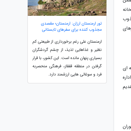
ا ضمن
انه
جذوب
تور ارمنستان ارزان: ارمنستان؛ مقصدی
رهای
مجذوب کننده برای سفرهای تابستانی
ارمنستان علی رغم برخورداری از طبیعتی کم
نظیر و غذاهایی لذیذ، از چشم گردشگران
بسیاری پنهان مانده است. این کشور، با قرار
گرفتن در منطقه قفقاز، فرهنگی منحصربه
ه ای
فرد و سوغاتی هایی ارزشمند دارد.
ترین رستوران های مالاگا، از طریق سرآشپز آمادور فرناندز (Amador Fernández) اداره
دیم
وران