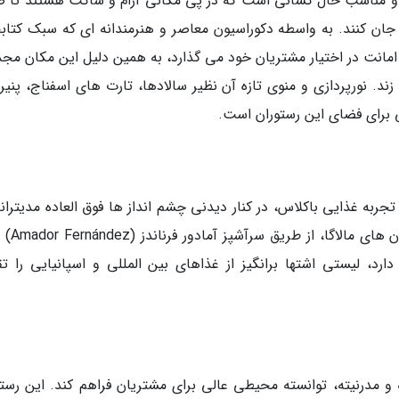
con Li) در سال 1998 افتتاح شد و مناسب حال کسانی است که در پی مکانی آرام و ساکت هستند ت
ان کنند. به واسطه دکوراسیون معاصر و هنرمندانه ای که سبک کتابخ
به امانت در اختیار مشتریان خود می گذارد، به همین دلیل این مکان م
زند. نورپردازی و منوی تازه آن نظیر سالادها، تارت های اسفناج، پنی
برای فضای این رستوران است.
یده آل برای یک تجربه غذایی باکلاس، در کنار دیدنی چشم انداز ها فوق العاده مدیتران
است. آمادور به عنوان یکی از معروف 
رد، لیستی اشتها برانگیز از غذاهای بین المللی و اسپانیایی را تق
 ادغام آشپزی گذشته و مدرنیته، توانسته محیطی عالی برای مشتریان فراهم کند. این رست