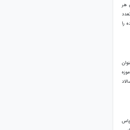
 هر
عدد
 را
به عنوان
موزه
الاد
ا تاپاس