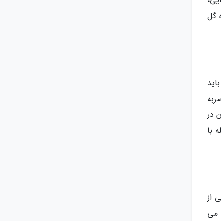
یی،
 گل
ر گرفته است که باید
ربه
 در
 با
کی از
و می