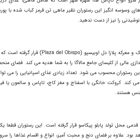
رو انواع تاپاس ها، شهره شهر است که شامل ماهی، غذای دریا
 وسوسه انگیز این رستوران نظیر ماهی تن قرمز کباب شده با پوره
نوشیدنی را نیز از دست ندهید.
رستوران لسپیرینس (LExperience) در میدان کوچک و معرکه پلازا دل اوبیسپو (Plaza del Obispo) قرا
دازی عالی از کلیسای جامع مالاگا را به شما هدیه می کند. فضای منحص
این رستوران محسوب می شود. تعداد زیادی غذای اسپانیایی را می توان
کند. کروکت خانگی با اسفناج و مغز کاج، تاپاس و سالمون یا فیله
ِنس هستند.
در مرکز شهر و در چند قدمی محل تولد پابلو پیکاسو قرار گرفته است. این رستوران قطعا ی
هد بود. علاوه بر فضای دنج و محبت آمیز، انواع و اقسام غذاها را سر