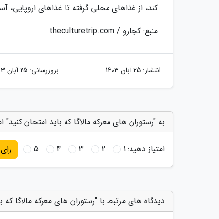
کند، از غذاهای محلی گرفته تا غذاهای اروپایی، آسیا
منبع: کجارو / theculturetrip.com
انتشار:
25 آبان 1403
بروزرسانی:
25 آبان 1403
به "رستوران های معرکه مالاگا که باید امتحان کنید" ام
امتیاز دهید:
1
2
3
4
5
رای
دیدگاه های مرتبط با "رستوران های معرکه مالاگا که با