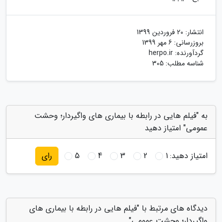
انتشار:
20 فروردین 1399
بروزرسانی:
6 مهر 1399
گردآورنده:
herpo.ir
شناسه مطلب: 305
به "فیلم هایی در رابطه با بیماری های واگیردار؛ وحشت
عمومی" امتیاز دهید
امتیاز دهید:
1
2
3
4
5
رای
دیدگاه های مرتبط با "فیلم هایی در رابطه با بیماری های
واگیردار؛ وحشت عمومی"