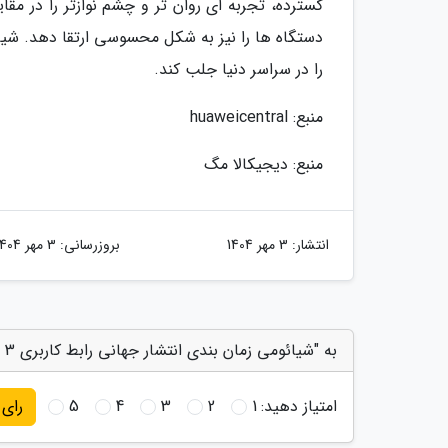
گسترده، تجربه ای روان تر و چشم نوازتر را در مقا
دستگاه ها را نیز به شکل محسوسی ارتقا دهد. شیائ
را در سراسر دنیا جلب کند.
منبع: huaweicentral
منبع: دیجیکالا مگ
انتشار:
3 مهر 1404
بروزرسانی:
3 مهر 1404
به "شیائومی زمان بندی انتشار جهانی رابط کاربری HyperOS 3 را گفت" امتیاز دهید
امتیاز دهید:
1
2
3
4
5
رای