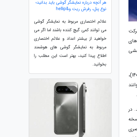
هر آنچه درباره نمایشگر گوشی باید بدانید؛
نوع پنل، رفرش ریت و&hellip
علائم اختصاری مربوط به نمایشگر گوشی
می توانند کمی گیچ کننده باشند اما اگر می
رکت
خواهید از بیشتر اعداد و علائم اختصاری
 سری های پوکو X7 و پوکو F7 در ماه های
مربوط به نمایشگر گوشی های هوشمند
یت بخشی
اطلاع پیدا کنید، بهتر است این مطلب را
بخوانید.
در مرحله بعد، نوبت به گروه دیگری از گوشی های محبوب این شرکت می رسد. در ماه های نوامبر و دسامبر (آبان تا دی 1404)،
 پوکو F6 و مدل ردمی نوت 13 پرو 4G می توانند
ن 1405) ادامه می یابد. در
یائومی 13، سری شیائومی 12، سری ردمی نوت 13، سری پوکو F5 و پوکو X6 نسخه
بصری