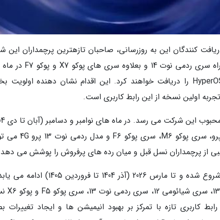
افت کنندگان این به روزرسانی، صاحبان تازهترین پرچمداران این ش
خواهند بود. گوشی های سری شیائومی 15 به همراه سری ردمی نوت 14 و بعلاوه
اکتبر و نوامبر 2025 (مهر تا آذر 1404) آپدیت HyperOS 3 را دریافت خواهند کرد. این اقدام نشان دهنده اولو
جربه اولین نسخه از این رابط کاربری است.
دارندگان گوشی های سری شیائومی 14، پوکو X6 پرو، سری پوکو M6، سری
رکیبی از پرچمداران نسل قبل و میان رده های پرفروش را پوشش می دهد.
فاز نهایی و گسترده تر این برنامه از دسامبر 2025 شروع شده و تا مارس 2026 (آذر 1404 تا فروردی
این بازه زمانی، کاربران گوشی های سری ش
 نمود. این رابط کاربری تازه با تمرکز بر بهبود انیمیشن ها و ایجاد تغییرات 