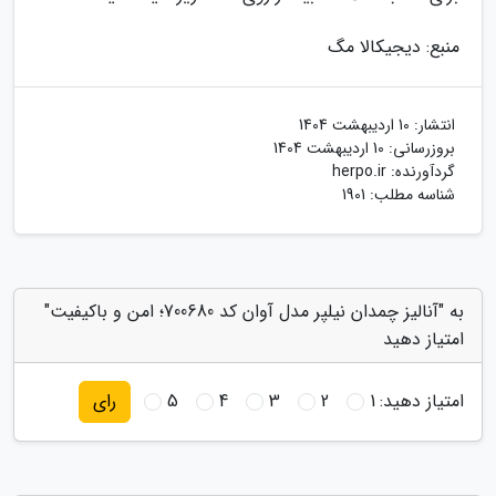
منبع: دیجیکالا مگ
انتشار:
10 اردیبهشت 1404
بروزرسانی:
10 اردیبهشت 1404
گردآورنده:
herpo.ir
شناسه مطلب: 1901
به "آنالیز چمدان نیلپر مدل آوان کد 700680؛ امن و باکیفیت"
امتیاز دهید
امتیاز دهید:
1
2
3
4
5
رای